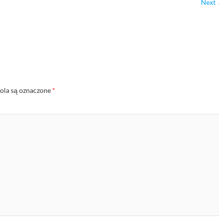
Next
la są oznaczone
*