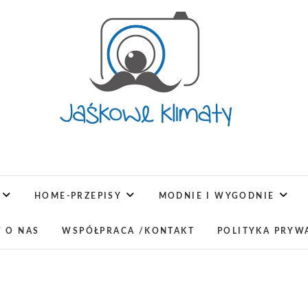
Jaśkowe klimaty-Blog rodz
OPISUJEMY ŻYCIE. ZABAWA POŁĄCZONA Z NAUKĄ,
LUBIMY PODRÓŻE, ODKRYWAMY MIEJ
HOME-PRZEPISY
MODNIE I WYGODNIE
W O NAS
WSPÓŁPRACA /KONTAKT
POLITYKA PRYW