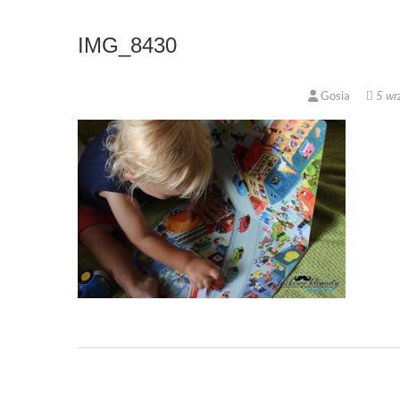
IMG_8430
Gosia
5 wr