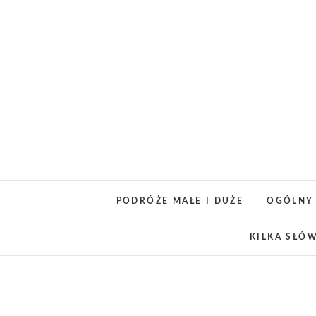
Skip
to
content
PODRÓŻE MAŁE I DUŻE
OGÓLNY
KILKA SŁÓ