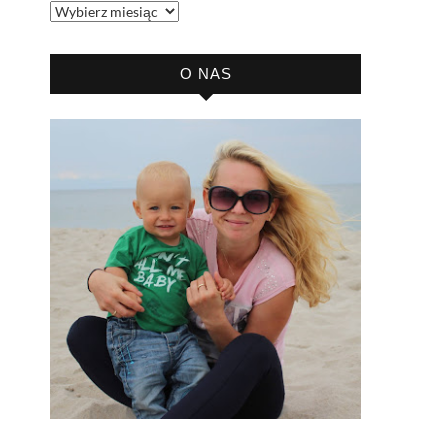
Archiwum
bloga
O NAS