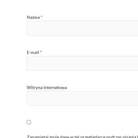
Nazwa
*
E-mail
*
Witryna internetowa
Zapamiętaj moje dane w tej przeglądarce podczas pisania 