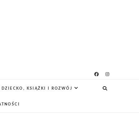
icielsko-lifestylowy
 CIEKAWE PROJEKTY DIY Z DZIECKIEM,
SCA PRZYJAZNE RODZINOM.
DZIECKO, KSIĄŻKI I ROZWÓJ
ATNOŚCI