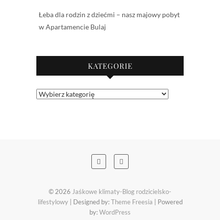
Łeba dla rodzin z dziećmi – nasz majowy pobyt
w Apartamencie Bulaj
KATEGORIE
Kategorie
© 2026
Jaśkowe klimaty-Blog rodzicielsko-
lifestylowy
| Designed by:
Theme Freesia
| Powered
by:
WordPress