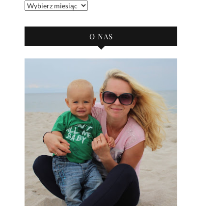
Archiwum
bloga
O NAS