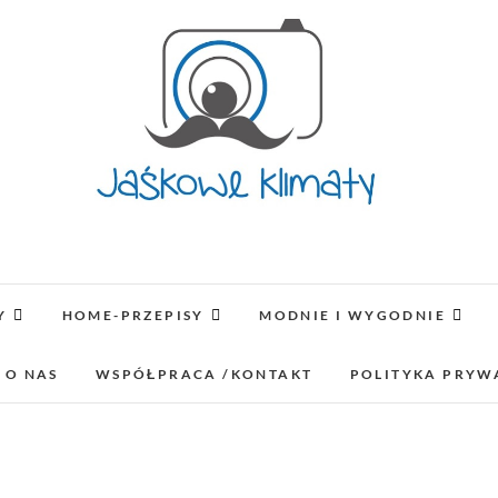
Jaśkowe klimaty-Blo
OPISUJEMY ŻYCIE. ZABAWA POŁĄCZONA Z NAUKĄ,
LUBIMY PODRÓŻE, ODKRYWAMY MIEJ
Y
HOME-PRZEPISY
MODNIE I WYGODNIE
lifestyl
 O NAS
WSPÓŁPRACA /KONTAKT
POLITYKA PRYW