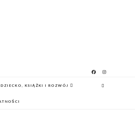
g rodzicielsko-
 CIEKAWE PROJEKTY DIY Z DZIECKIEM,
SCA PRZYJAZNE RODZINOM.
DZIECKO, KSIĄŻKI I ROZWÓJ
owy
ATNOŚCI