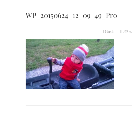
WP_20150624_12_09_49_Pro
Gosia
29 c