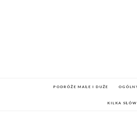
Skip
to
content
PODRÓŻE MAŁE I DUŻE
OGÓLN
KILKA SŁÓW