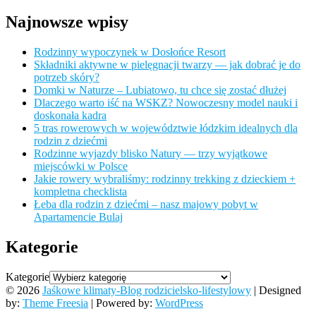
Najnowsze wpisy
Rodzinny wypoczynek w Dosłońce Resort
Składniki aktywne w pielęgnacji twarzy — jak dobrać je do
potrzeb skóry?
Domki w Naturze – Lubiatowo, tu chce się zostać dłużej
Dlaczego warto iść na WSKZ? Nowoczesny model nauki i
doskonała kadra
5 tras rowerowych w województwie łódzkim idealnych dla
rodzin z dziećmi
Rodzinne wyjazdy blisko Natury — trzy wyjątkowe
miejscówki w Polsce
Jakie rowery wybraliśmy: rodzinny trekking z dzieckiem +
kompletna checklista
Łeba dla rodzin z dziećmi – nasz majowy pobyt w
Apartamencie Bulaj
Kategorie
Kategorie
© 2026
Jaśkowe klimaty-Blog rodzicielsko-lifestylowy
| Designed
by:
Theme Freesia
| Powered by:
WordPress