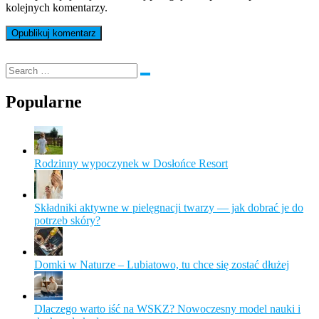
kolejnych komentarzy.
Popularne
Rodzinny wypoczynek w Dosłońce Resort
Składniki aktywne w pielęgnacji twarzy — jak dobrać je do
potrzeb skóry?
Domki w Naturze – Lubiatowo, tu chce się zostać dłużej
Dlaczego warto iść na WSKZ? Nowoczesny model nauki i