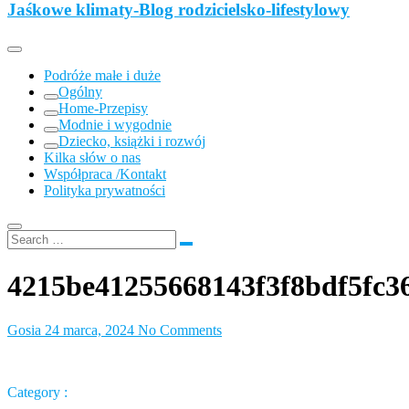
z dzieckiem, lubimy podróże, odkrywamy miejsca przyjazne
Jaśkowe klimaty-Blog rodzicielsko-lifestylowy
Jaśkowe klimaty-Blog rodzicielsko-
rodzinom.
lifestylowy
Podróże małe i duże
Ogólny
Home-Przepisy
Modnie i wygodnie
Dziecko, książki i rozwój
Kilka słów o nas
Współpraca /Kontakt
Polityka prywatności
4215be41255668143f3f8bdf5fc3
Gosia
24 marca, 2024
No Comments
Category :