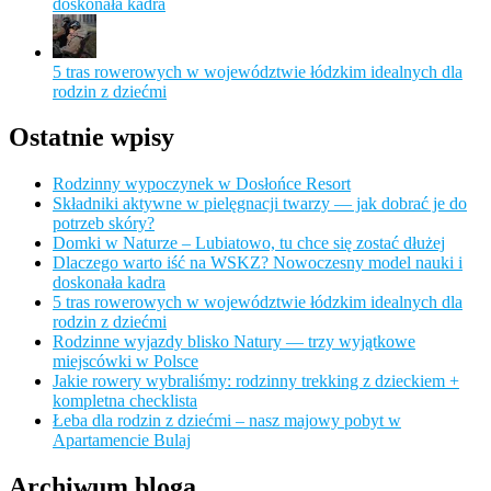
doskonała kadra
5 tras rowerowych w województwie łódzkim idealnych dla
rodzin z dziećmi
Ostatnie wpisy
Rodzinny wypoczynek w Dosłońce Resort
Składniki aktywne w pielęgnacji twarzy — jak dobrać je do
potrzeb skóry?
Domki w Naturze – Lubiatowo, tu chce się zostać dłużej
Dlaczego warto iść na WSKZ? Nowoczesny model nauki i
doskonała kadra
5 tras rowerowych w województwie łódzkim idealnych dla
rodzin z dziećmi
Rodzinne wyjazdy blisko Natury — trzy wyjątkowe
miejscówki w Polsce
Jakie rowery wybraliśmy: rodzinny trekking z dzieckiem +
kompletna checklista
Łeba dla rodzin z dziećmi – nasz majowy pobyt w
Apartamencie Bulaj
Archiwum bloga