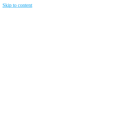
Skip to content
Opisujemy życie. Zabawa połączona z nauką, ciekawe projekty DIY