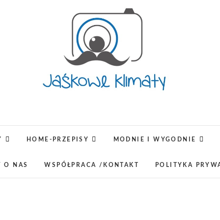
Jaśkowe klimaty-Blo
OPISUJEMY ŻYCIE. ZABAWA POŁĄCZONA Z NAUKĄ,
LUBIMY PODRÓŻE, ODKRYWAMY MIEJ
Y
HOME-PRZEPISY
MODNIE I WYGODNIE
lifestyl
W O NAS
WSPÓŁPRACA /KONTAKT
POLITYKA PRYW