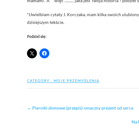
mamami. A więc ……… jaka jest Twoja historia ? podziel s
*Uwielbiam cytaty J. Korczaka, mam kilka swoich ulubionyc
dzisiejszym tekście.
Podziel się:
CATEGORY :
MOJE PRZEMYŚLENIA
←
Pierniki domowe (przepis)-smaczny prezent od serca
Na 