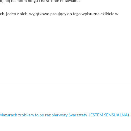
ię nią na moim blogu i na stronie EnfaMama.
h, jeden z nich, wyjątkowo pasujący do tego wpisu znaleźliście w
Mazurach zrobiłam to po raz pierwszy (warsztaty-JESTEM SENSUALNA)