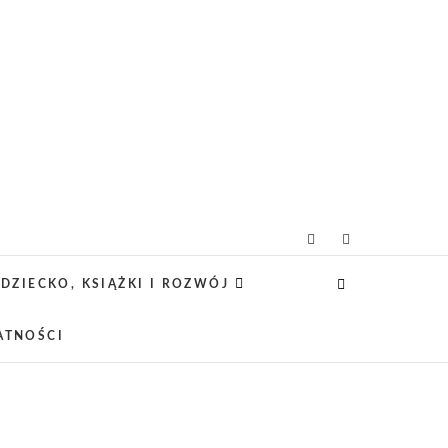
g rodzicielsko-
 CIEKAWE PROJEKTY DIY Z DZIECKIEM,
SCA PRZYJAZNE RODZINOM.
DZIECKO, KSIĄŻKI I ROZWÓJ
owy
ATNOŚCI