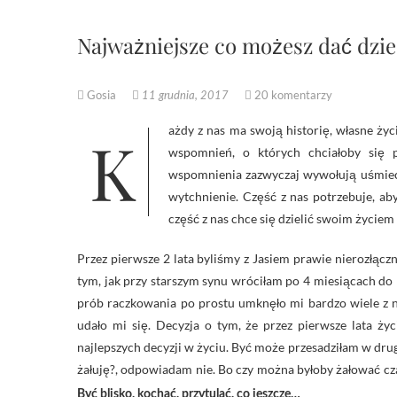
Najważniejsze co możesz dać dzie
Gosia
20 komentarzy
11 grudnia, 2017
Każdy z nas ma swoją historię, własne życie, wspomnienia i piękne kadry. Historię utkaną z pięknych doświadczeń,
wspomnień, o których chciałoby się 
wspomnienia zazwyczaj wywołują uśmiech
wytchnienie. Część z nas potrzebuje, ab
część z nas chce się dzielić swoim życiem 
Przez pierwsze 2 lata byliśmy z Jasiem prawie nierozłączn
tym, jak przy starszym synu wróciłam po 4 miesiącach do 
prób raczkowania po prostu umknęło mi bardzo wiele z 
udało mi się. Decyzja o tym, że przez pierwsze lata ż
najlepszych decyzji w życiu. Być może przesadziłam w drug
żałuję?, odpowiadam nie. Bo czy można byłoby żałować c
Być blisko, kochać, przytulać, co jeszcze…