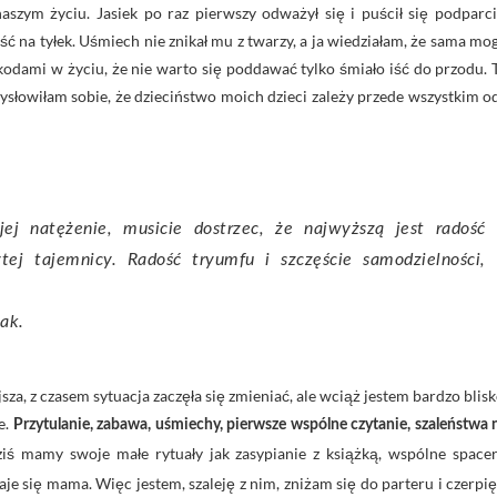
szym życiu. Jasiek po raz pierwszy odważył się i puścił się podparci
ść na tyłek. Uśmiech nie znikał mu z twarzy, a ja wiedziałam, że sama mo
szkodami w życiu, że nie warto się poddawać tylko śmiało iść do przodu. 
mysłowiłam sobie, że dzieciństwo moich dzieci zależy przede wszystkim o
jej natężenie, musicie dostrzec, że najwyższą jest radość
ytej tajemnicy. Radość tryumfu i szczęście samodzielności,
zak.
jsza, z czasem sytuacja zaczęła się zmieniać, ale wciąż jestem bardzo blisk
e.
Przytulanie, zabawa, uśmiechy, pierwsze wspólne czytanie, szaleństwa 
ś mamy swoje małe rytuały jak zasypianie z książką, wspólne spacer
e się mama. Więc jestem, szaleję z nim, zniżam się do parteru i czerpię