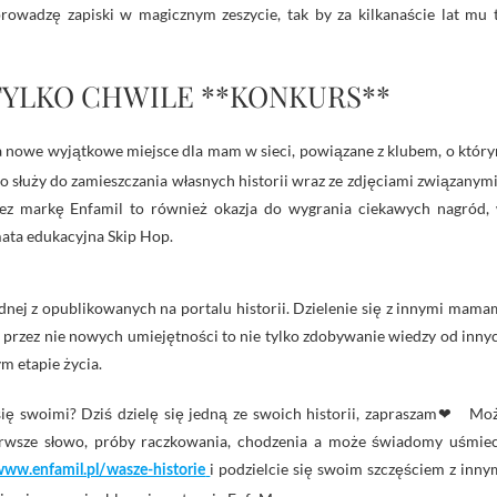
rowadzę zapiski w magicznym zeszycie, tak by za kilkanaście lat mu 
TYLKO CHWILE **KONKURS**
a nowe wyjątkowe miejsce dla mam w sieci, powiązane z klubem, o któr
o służy do zamieszczania własnych historii wraz ze zdjęciami związanymi
ez markę Enfamil to również okazja do wygrania ciekawych nagród,
mata edukacyjna Skip Hop.
ednej z opublikowanych na portalu historii. Dzielenie się z innymi mama
przez nie nowych umiejętności to nie tylko zdobywanie wiedzy od inny
m etapie życia.
się swoimi? Dziś dz
ielę się jedną ze swoich historii, zapraszam
❤
Mo
pierwsze słowo, próby raczkowania, chodzenia a może świadomy uśmie
i podzielcie się swoim szczęściem z inny
www.enfamil.pl/wasze-historie