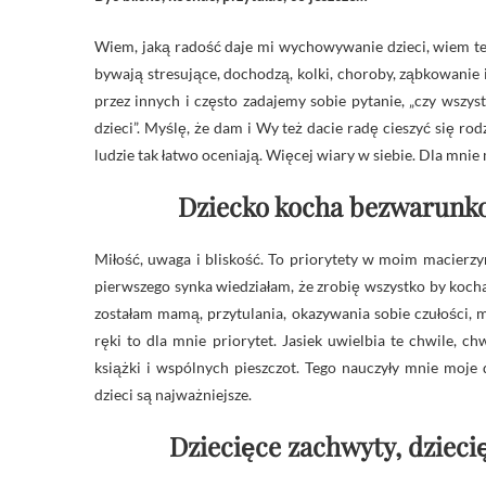
Wiem, jaką radość daje mi wychowywanie dzieci, wiem też 
bywają stresujące, dochodzą, kolki, choroby, ząbkowanie i
przez innych i często zadajemy sobie pytanie, „czy wszy
dzieci”. Myślę, że dam i Wy też dacie radę cieszyć się rod
ludzie tak łatwo oceniają. Więcej wiary w siebie. Dla mni
Dziecko kocha bezwarunko
Miłość, uwaga i bliskość. To priorytety w moim macierzyń
pierwszego synka wiedziałam, że zrobię wszystko by kochać
zostałam mamą, przytulania, okazywania sobie czułości, 
ręki to dla mnie priorytet. Jasiek uwielbia te chwile, c
książki i wspólnych pieszczot. Tego nauczyły mnie moje
dzieci są najważniejsze.
Dziecięce zachwyty, dzieci