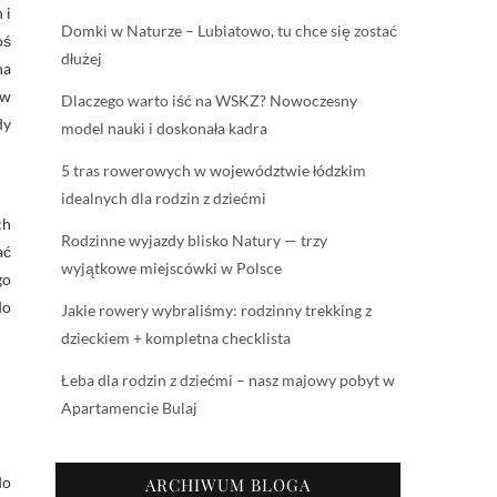
 i
Domki w Naturze – Lubiatowo, tu chce się zostać
oś
dłużej
na
 w
Dlaczego warto iść na WSKZ? Nowoczesny
dy
model nauki i doskonała kadra
5 tras rowerowych w województwie łódzkim
idealnych dla rodzin z dziećmi
ch
Rodzinne wyjazdy blisko Natury — trzy
ać
wyjątkowe miejscówki w Polsce
go
do
Jakie rowery wybraliśmy: rodzinny trekking z
dzieckiem + kompletna checklista
Łeba dla rodzin z dziećmi – nasz majowy pobyt w
Apartamencie Bulaj
do
ARCHIWUM BLOGA