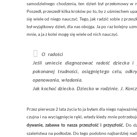
samodzielnego chodzenia, ten dzień był przełomowy w na
Poszedł, przeszedł kilka kroków po to, by z uśmiechem upa
się wiele od niego nauczyć. Tego, jak radzić sobie z prze
był wyjątkowy dzień, dla nas obojga. Ja po raz kolejny uz
mnie, a ja z kolei mogę się wiele od nich nauczyć.
O radości
Jeśli umiecie diagnozować radość dziecka i 
pokonanej trudności, osiągniętego celu, odkr
opanowania, władania.
Jak kochać dziecko. Dziecko w rodzinie. J. Korc
Przez pierwsze 2 lata życia to ja byłam dla niego najważnie
czujna i na wyciągnięcie ręki, wtedy kiedy mnie potrzebuj
Do dzi
dywanie, zabawa to nasza przeszłość i przyszłość.
szaleństwa na podłodze. Do tego podobno najbardziej nadaj