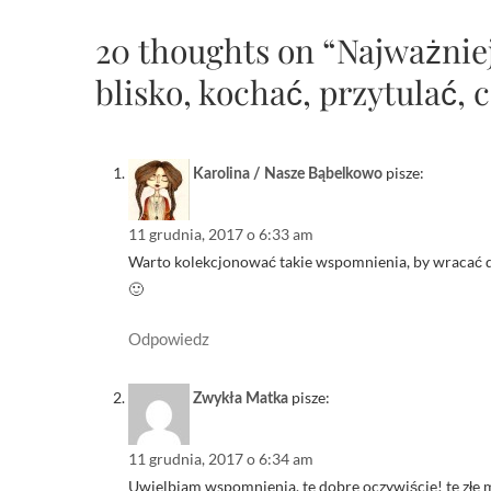
20 thoughts on “Najważnie
blisko, kochać, przytulać,
pisze:
Karolina / Nasze Bąbelkowo
11 grudnia, 2017 o 6:33 am
Warto kolekcjonować takie wspomnienia, by wracać do 
🙂
Odpowiedz
pisze:
Zwykła Matka
11 grudnia, 2017 o 6:34 am
Uwielbiam wspomnienia, te dobre oczywiście! te złe 