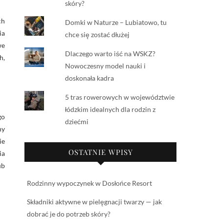
skóry?
ch
Domki w Naturze – Lubiatowo, tu
ia
chce się zostać dłużej
we
Dlaczego warto iść na WSKZ?
h,
Nowoczesny model nauki i
doskonała kadra
5 tras rowerowych w województwie
łódzkim idealnych dla rodzin z
go
dziećmi
ny
ie
OSTATNIE WPISY
ia
ub
Rodzinny wypoczynek w Dosłońce Resort
Składniki aktywne w pielęgnacji twarzy — jak
dobrać je do potrzeb skóry?