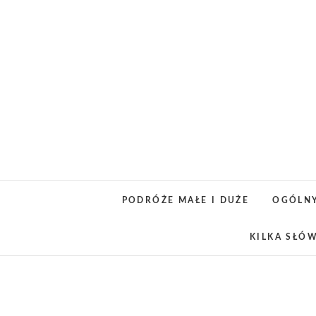
Skip
to
content
PODRÓŻE MAŁE I DUŻE
OGÓLN
KILKA SŁÓ