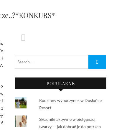
szcze..?*KONKURS*
Te
 i
 A
POPULARNE
Po
w,
Rodzinny wypoczynek w Dosłońce
 i
Resort
 z
zy
Składniki aktywne w pielęgnacji
u!
twarzy — jak dobrać je do potrzeb