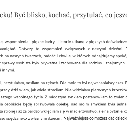
cku! Być blisko, kochać, przytulać, co je
pamiętać. Dotyczy to wspomnień związanych z naszymi dziećmi. 
 na naszych twarzach, radość i chwile, w których odnajdujemy spokój
y sprawy osobiste były prywatne i zachowane dla rodziny i znajomych.
i innymi.
i, przytulałam, nosiłam na rękach. Dla mnie to był najwspanialszy czas. 
pracy, dziś wiem, jak wiele straciłam. Nie widziałam pierwszych kroczkó
naszego wspólnego życia. Z młodszym synkiem postanowiłam to zmienić
ycia osobiście będę sprawowała opiekę, nad moim smykiem była jedna
a stronę i aż za bardzo wkręciłam się w macierzyństwo, ale na pytanie, c
zasu spędzanego z własnymi dziećmi.
Najważniejsze co możesz dać dzieck