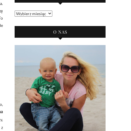
a.
gę
Archiwum
To
bloga
de
O NAS
o,
na
y,
 z