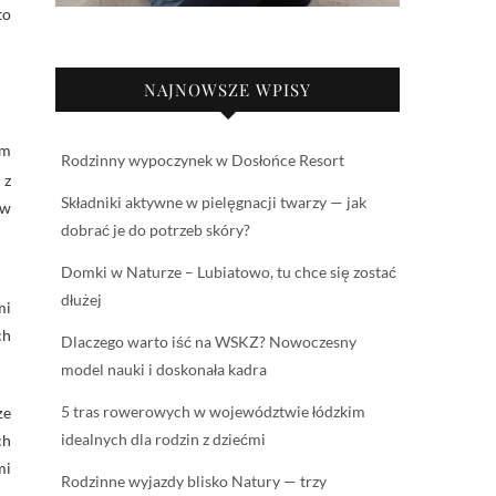
to
NAJNOWSZE WPISY
ym
Rodzinny wypoczynek w Dosłońce Resort
 z
Składniki aktywne w pielęgnacji twarzy — jak
 w
dobrać je do potrzeb skóry?
Domki w Naturze – Lubiatowo, tu chce się zostać
dłużej
mi
ch
Dlaczego warto iść na WSKZ? Nowoczesny
model nauki i doskonała kadra
5 tras rowerowych w województwie łódzkim
że
idealnych dla rodzin z dziećmi
ch
mi
Rodzinne wyjazdy blisko Natury — trzy