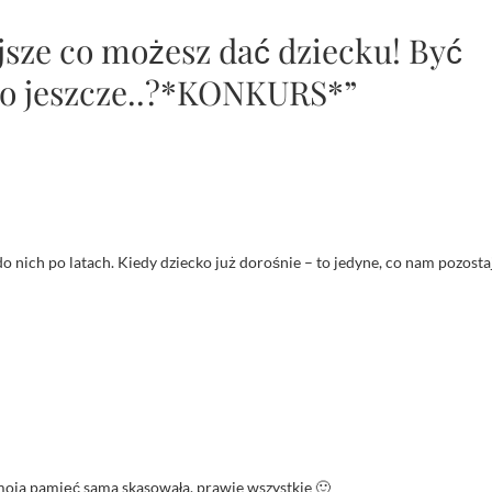
jsze co możesz dać dziecku! Być
 co jeszcze..?*KONKURS*”
nich po latach. Kiedy dziecko już dorośnie – to jedyne, co nam pozosta
moja pamięć sama skasowała, prawie wszystkie 🙂