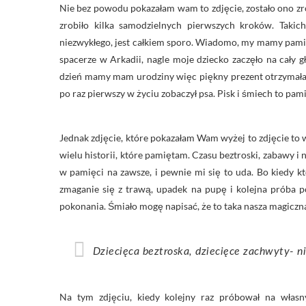
Nie bez powodu pokazałam wam to zdjęcie, zostało ono zr
zrobiło kilka samodzielnych pierwszych kroków. Takic
niezwykłego, jest całkiem sporo. Wiadomo, my mamy pami
spacerze w Arkadii, nagle moje dziecko zaczęło na cały
dzień mamy mam urodziny więc piękny prezent otrzymała
po raz pierwszy w życiu zobaczył psa. Pisk i śmiech to pa
Jednak zdjęcie, które pokazałam Wam wyżej to zdjęcie to w
wielu historii, które pamiętam. Czasu beztroski, zabawy i
w pamięci na zawsze, i pewnie mi się to uda. Bo kiedy kto
zmaganie się z trawą, upadek na pupę i kolejna próba 
pokonania. Śmiało mogę napisać, że to taka nasza magiczn
Dziecięca beztroska, dziecięce zachwyty- n
Na tym zdjęciu, kiedy kolejny raz próbował na włas