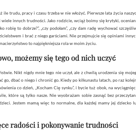
ile trudu, pracy i czasu trzeba w nie włożyć. Pierwsze lata życia naszy
 wiele innych trudności. Jako rodzicie, wciąż boimy się krytyki, ocenian
stko robię to dobrze?”, „czy podołam”, „czy dam radę wychować szczęśli
zicielstwem i brać z niego garściami. Nie przejmujcie się opiniami innyc
e macierzyństwo to najpiękniejsza rola w moim życiu.
wo, możemy się tego od nich uczyć
stwie. Nikt nigdy mnie tego nie uczył, ale z chwilą urodzenia się moje
 go, dbać o niego i chronić go. Kiedy po kilkunastu latach, po raz kolej
mówienia co dzień, „Kocham Cię synku”, i bycie tuż obok, na wyciągnięc
hwile, które są tylko nasze. Nie wyobrażam sobie zasnąć bez przeczytan
 dzieci. Jestem mamą więc to normalne, dla każdej mamy jej dziecko l
ęce radości i pokonywanie trudności