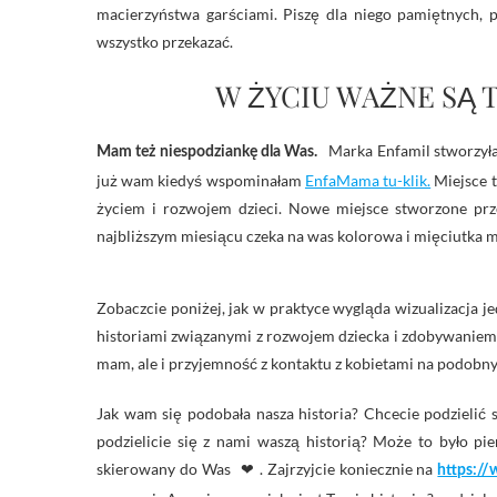
macierzyństwa garściami. Piszę dla niego pamiętnych, p
wszystko przekazać.
W ŻYCIU WAŻNE SĄ 
Marka Enfamil stworzył
Mam też niespodziankę dla Was.
już wam kiedyś wspominałam
EnfaMama tu-klik.
Miejsce t
życiem i rozwojem dzieci. Nowe miejsce stworzone prz
najbliższym miesiącu czeka na was kolorowa i mięciutka 
Zobaczcie poniżej, jak w praktyce wygląda wizualizacja j
historiami związanymi z rozwojem dziecka i zdobywaniem 
mam, ale i przyjemność z kontaktu z kobietami na podobny
Jak wam się podobała nasza historia? Chcecie podzielić 
podzielicie się z nami waszą historią? Może to było 
skierowany do Was
❤ .
Zajrzyjcie koniecznie na
https://