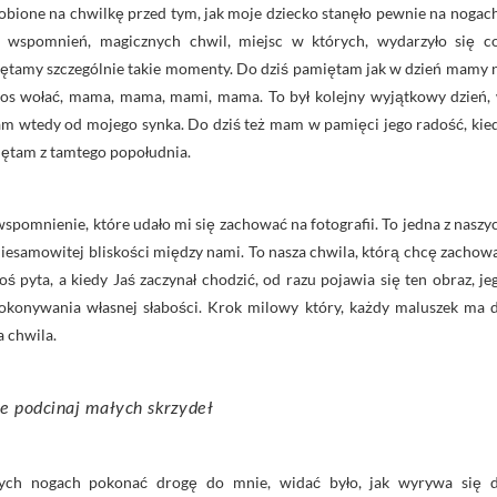
obione na chwilkę przed tym, jak moje dziecko stanęło pewnie na nogach
h wspomnień, magicznych chwil, miejsc w których, wydarzyło się c
ętamy szczególnie takie momenty. Do dziś pamiętam jak w dzień mamy 
 głos wołać, mama, mama, mami, mama. To był kolejny wyjątkowy dzień,
m wtedy od mojego synka. Do dziś też mam w pamięci jego radość, kie
miętam z tamtego popołudnia.
spomnienie, które udało mi się zachować na fotografii. To jedna z naszy
 niesamowitej bliskości między nami. To nasza chwila, którą chcę zachow
ś pyta, a kiedy Jaś zaczynał chodzić, od razu pojawia się ten obraz, je
pokonywania własnej słabości. Krok milowy który, każdy maluszek ma 
a chwila.
ie podcinaj małych skrzydeł
nych nogach pokonać drogę do mnie, widać było, jak wyrywa się 