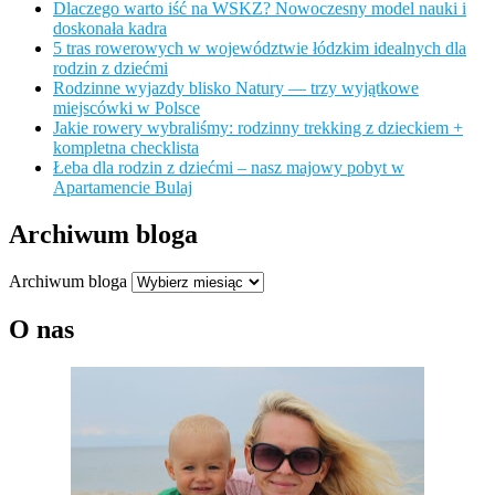
Dlaczego warto iść na WSKZ? Nowoczesny model nauki i
doskonała kadra
5 tras rowerowych w województwie łódzkim idealnych dla
rodzin z dziećmi
Rodzinne wyjazdy blisko Natury — trzy wyjątkowe
miejscówki w Polsce
Jakie rowery wybraliśmy: rodzinny trekking z dzieckiem +
kompletna checklista
Łeba dla rodzin z dziećmi – nasz majowy pobyt w
Apartamencie Bulaj
Archiwum bloga
Archiwum bloga
O nas