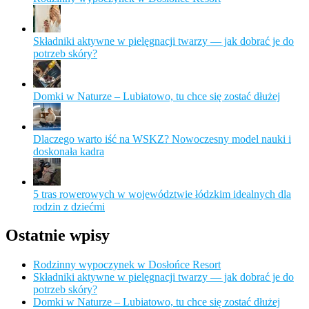
Składniki aktywne w pielęgnacji twarzy — jak dobrać je do
potrzeb skóry?
Domki w Naturze – Lubiatowo, tu chce się zostać dłużej
Dlaczego warto iść na WSKZ? Nowoczesny model nauki i
doskonała kadra
5 tras rowerowych w województwie łódzkim idealnych dla
rodzin z dziećmi
Ostatnie wpisy
Rodzinny wypoczynek w Dosłońce Resort
Składniki aktywne w pielęgnacji twarzy — jak dobrać je do
potrzeb skóry?
Domki w Naturze – Lubiatowo, tu chce się zostać dłużej