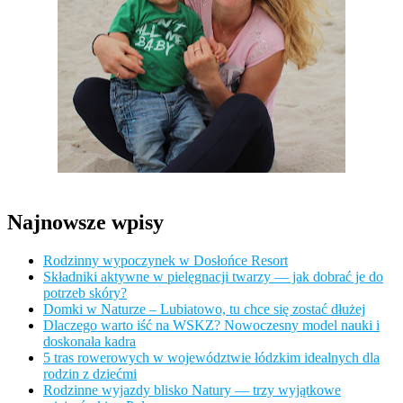
Najnowsze wpisy
Rodzinny wypoczynek w Dosłońce Resort
Składniki aktywne w pielęgnacji twarzy — jak dobrać je do
potrzeb skóry?
Domki w Naturze – Lubiatowo, tu chce się zostać dłużej
Dlaczego warto iść na WSKZ? Nowoczesny model nauki i
doskonała kadra
5 tras rowerowych w województwie łódzkim idealnych dla
rodzin z dziećmi
Rodzinne wyjazdy blisko Natury — trzy wyjątkowe