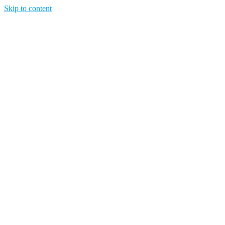
Skip to content
Opisujemy życie. Zabawa połączona z nauką, ciekawe projekty DIY