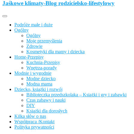
z dzieckiem, lubimy podróże, odkrywamy miejsca przyjazne
Jaśkowe klimaty-Blog rodzicielsko-lifestylowy
Jaśkowe klimaty-Blog rodzicielsko-
rodzinom.
lifestylowy
Podróże małe i duże
Ogólny
Ogólny
Moje przemyślenia
Zdrowie
Kosmetyki dla mamy i dziecka
Home-Przepisy
Kuchnia-Przepisy
Wnętrza-porady
Modnie i wygodnie
Modne dziecko
Modna mama
Dziecko, książki i rozwój
Biblioteczka przedszkolaka – Książki i gry i zabawki
Czas zabawy i nauki
DIY
Książki dla dorosłych
Kilka słów o nas
Współpraca /Kontakt
Polityka prywatności