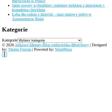
miejscówki w Polsce
Jakie rowery wybraliśmy: rodzinny trekking z dzieckiem +
kompletna checklista
Łeba dla rodzin z dziećmi – nasz majowy pobyt w
Apartamencie Bulaj
Kategorie
Kategorie
© 2026
Jaśkowe klimaty-Blog rodzicielsko-lifestylowy
| Designed
by:
Theme Freesia
| Powered by:
WordPress