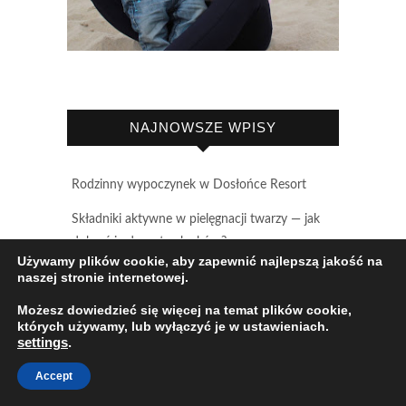
NAJNOWSZE WPISY
Rodzinny wypoczynek w Dosłońce Resort
Składniki aktywne w pielęgnacji twarzy — jak
dobrać je do potrzeb skóry?
Używamy plików cookie, aby zapewnić najlepszą jakość na
Domki w Naturze – Lubiatowo, tu chce się
naszej stronie internetowej.
zostać dłużej
Możesz dowiedzieć się więcej na temat plików cookie,
których używamy, lub wyłączyć je w ustawieniach.
Dlaczego warto iść na WSKZ? Nowoczesny
settings
.
model nauki i doskonała kadra
Accept
5 tras rowerowych w województwie łódzkim