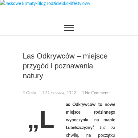
Skip
to
OPISUJEMY ŻYCIE. ZABAWA
Jaśkowe klimaty-
content
POŁĄCZONA Z NAUKĄ,
CIEKAWE PROJEKTY DIY Z
Blog rodzicielsko-
DZIECKIEM, LUBIMY PODRÓŻE,
ODKRYWAMY MIEJSCA
PRZYJAZNE RODZINOM.
lifestylowy
Las Odkrywców – miejsce
przygód i poznawania
natury
Gosia
21 czerwca, 2022
No Comments
as Odkrywców to nowe
„L
miejsce rodzinnego
wypoczynku na mapie
Lubelszczyzny”.
Już za
chwilę, na początku