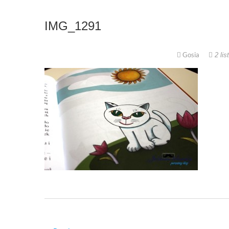
IMG_1291
Gosia
2 lis