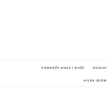
Skip
to
content
PODRÓŻE MAŁE I DUŻE
OGÓLN
KILKA SŁÓW