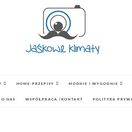
Jaśkowe klimaty-Blog rodz
OPISUJEMY ŻYCIE. ZABAWA POŁĄCZONA Z NAUKĄ,
LUBIMY PODRÓŻE, ODKRYWAMY MIEJ
Y
HOME-PRZEPISY
MODNIE I WYGODNIE
 O NAS
WSPÓŁPRACA /KONTAKT
POLITYKA PRYW