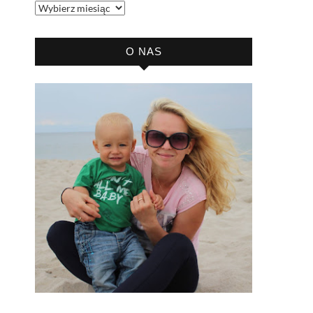
Archiwum
bloga
O NAS