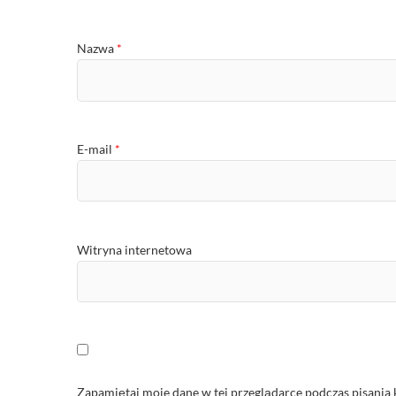
Nazwa
*
E-mail
*
Witryna internetowa
Zapamiętaj moje dane w tej przeglądarce podczas pisania 