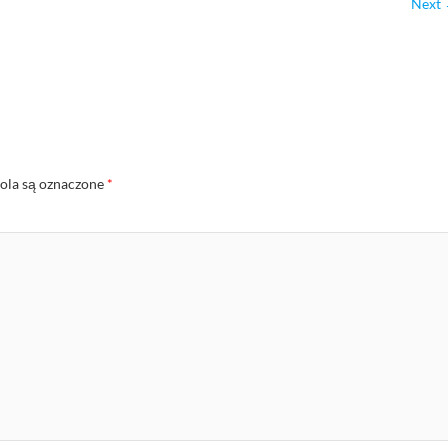
Next
la są oznaczone
*