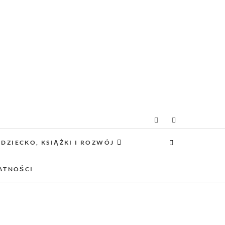
icielsko-lifestylowy
 CIEKAWE PROJEKTY DIY Z DZIECKIEM,
SCA PRZYJAZNE RODZINOM.
DZIECKO, KSIĄŻKI I ROZWÓJ
ATNOŚCI