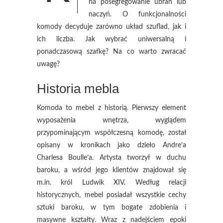
na posegregowanie ubrań lub
naczyń. O funkcjonalności
komody decyduje zarówno układ szuflad, jak i
ich liczba. Jak wybrać uniwersalną i
ponadczasową szafkę? Na co warto zwracać
uwagę?
Historia mebla
Komoda to mebel z historią. Pierwszy element
wyposażenia wnętrza, wyglądem
przypominającym współczesną komodę, został
opisany w kronikach jako dzieło Andre’a
Charlesa Boulle’a. Artysta tworzył w duchu
baroku, a wśród jego klientów znajdował się
m.in. król Ludwik XIV. Według relacji
historycznych, mebel posiadał wszystkie cechy
sztuki baroku, w tym bogate zdobienia i
masywne kształty. Wraz z nadejściem epoki