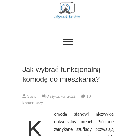
Skip
to
content
OPISUJEMY ŻYCIE. ZABAWA
Jaśkowe klimaty-
POŁĄCZONA Z NAUKĄ,
CIEKAWE PROJEKTY DIY Z
Blog rodzicielsko-
DZIECKIEM, LUBIMY PODRÓŻE,
ODKRYWAMY MIEJSCA
PRZYJAZNE RODZINOM.
lifestylowy
Jak wybrać funkcjonalną
komodę do mieszkania?
8 stycznia, 2021
Gosia
10
komentarzy
omoda stanowi niezwykle
K
uniwersalny mebel. Pojemne
zamykane szuflady pozwalają