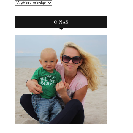
Archiwum
bloga
O NAS