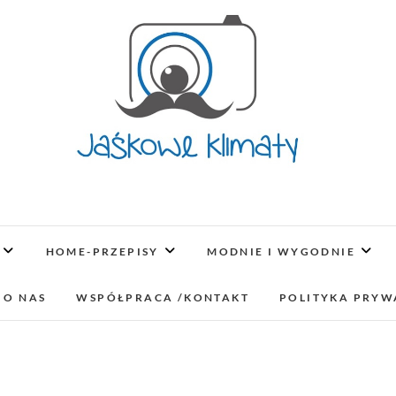
Jaśkowe klimaty-Blo
OPISUJEMY ŻYCIE. ZABAWA POŁĄCZONA Z NAUKĄ,
LUBIMY PODRÓŻE, ODKRYWAMY MIEJ
HOME-PRZEPISY
MODNIE I WYGODNIE
lifestyl
 O NAS
WSPÓŁPRACA /KONTAKT
POLITYKA PRYW