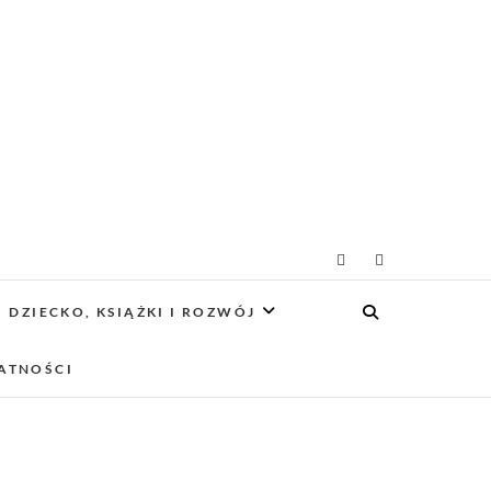
g rodzicielsko-
 CIEKAWE PROJEKTY DIY Z DZIECKIEM,
SCA PRZYJAZNE RODZINOM.
DZIECKO, KSIĄŻKI I ROZWÓJ
owy
ATNOŚCI