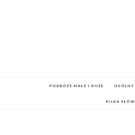
Skip
to
content
PODRÓŻE MAŁE I DUŻE
OGÓLNY
KILKA SŁÓW