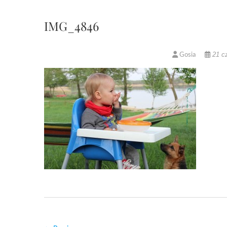
IMG_4846
21 c
Gosia