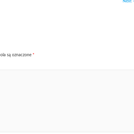
Next
la są oznaczone
*