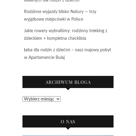
idealnych dla rodzin z dziećmi
Rodzinne wyjazdy blisko Natury — trzy
wyjątkowe miejscówki w Polsce
Jakie rowery wybraliśmy: rodzinny trekking z
dzieckiem + kompletna checklista
Łeba dla rodzin z dziećmi – nasz majowy pobyt
w Apartamencie Bulaj
ARCHIWUM BLOGA
Archiwum
bloga
O NAS