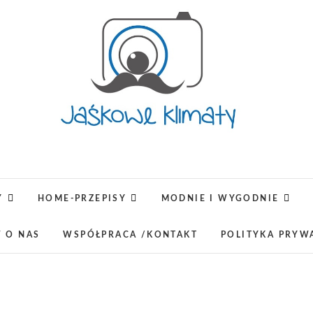
Jaśkowe klimaty-Blog rodz
OPISUJEMY ŻYCIE. ZABAWA POŁĄCZONA Z NAUKĄ,
LUBIMY PODRÓŻE, ODKRYWAMY MIEJ
Y
HOME-PRZEPISY
MODNIE I WYGODNIE
W O NAS
WSPÓŁPRACA /KONTAKT
POLITYKA PRYW