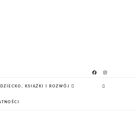
icielsko-lifestylowy
 CIEKAWE PROJEKTY DIY Z DZIECKIEM,
SCA PRZYJAZNE RODZINOM.
DZIECKO, KSIĄŻKI I ROZWÓJ
ATNOŚCI