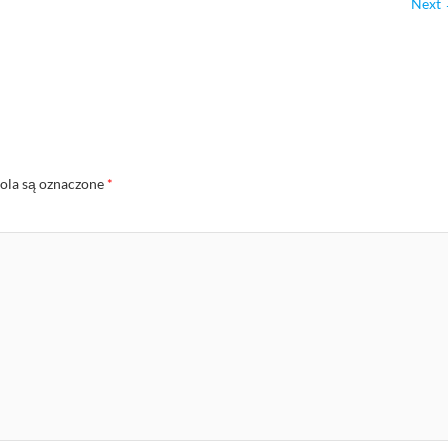
Next
la są oznaczone
*