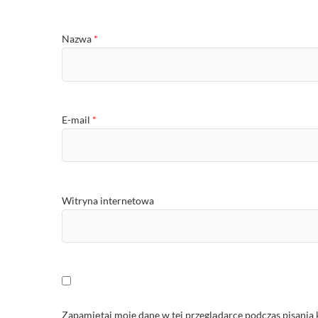
Nazwa
*
E-mail
*
Witryna internetowa
Zapamiętaj moje dane w tej przeglądarce podczas pisania 