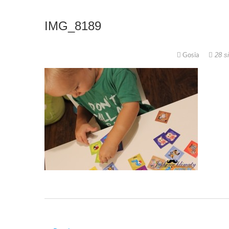
IMG_8189
Gosia
28 si