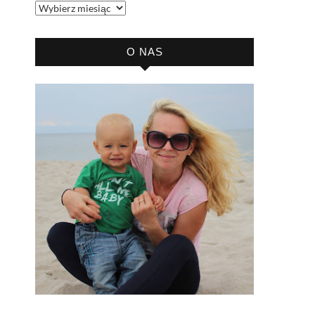
Archiwum
bloga
O NAS