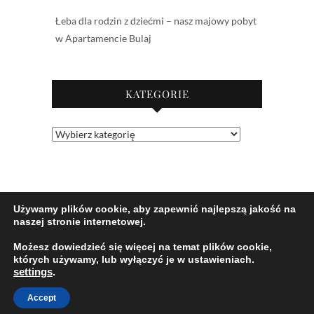
Łeba dla rodzin z dziećmi – nasz majowy pobyt
w Apartamencie Bulaj
KATEGORIE
Kategorie
Używamy plików cookie, aby zapewnić najlepszą jakość na
naszej stronie internetowej.
Możesz dowiedzieć się więcej na temat plików cookie,
których używamy, lub wyłączyć je w ustawieniach.
settings
.
© 2026
Jaśkowe klimaty-Blog rodzicielsko-
lifestylowy
| Designed by:
Theme Freesia
| Powered
Accept
by:
WordPress