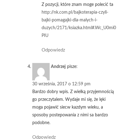
Z pozycji, które znam moge polecić ta
http://nk.com.pl/bajkoterapia-czyli-
bajki-pomagajki-dla-malych-i-
duzych/2171/ksiazka.html#.Wc_U0mi0
PIU
Odpowiedz
Andrzej
pisze:
30 września, 2017 o 12:59 pm
Bardzo dobry wpis. Z wielką przyjemnością
go przeczytalem. Wydaje mi się, że lęki
moga pojawić siecw kazdym wieku, a
sposoby postepowania z nimi sa bardzo
podobne.
Odpowiedz