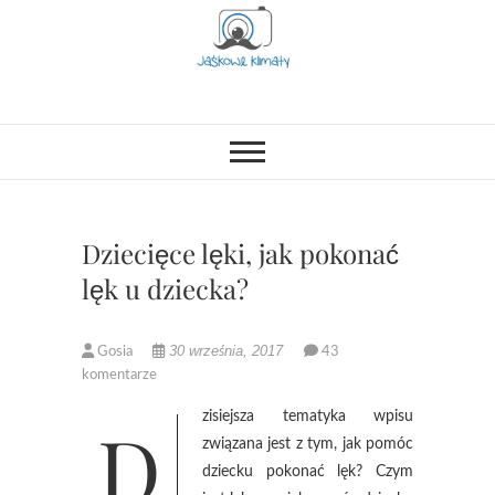
Skip
to
content
Jaśkowe klimaty-
OPISUJEMY ŻYCIE. ZABAWA
POŁĄCZONA Z NAUKĄ,
CIEKAWE PROJEKTY DIY Z
Blog rodzicielsko-
DZIECKIEM, LUBIMY PODRÓŻE,
ODKRYWAMY MIEJSCA
lifestylowy
PRZYJAZNE RODZINOM.
Dziecięce lęki, jak pokonać
lęk u dziecka?
30 września, 2017
Gosia
43
komentarze
Dzisiejsza tematyka wpisu
związana jest z tym, jak pomóc
dziecku pokonać lęk? Czym