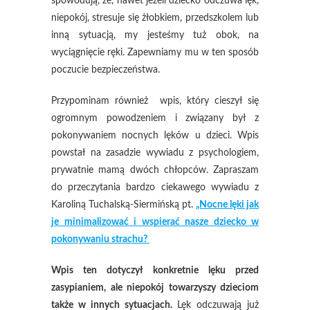
spowodują, że, nawet jeżeli dziecko odczuwa lęk,
niepokój, stresuje się żłobkiem, przedszkolem lub
inną sytuacją, my jesteśmy tuż obok, na
wyciągnięcie ręki. Zapewniamy mu w ten sposób
poczucie bezpieczeństwa.
Przypominam również wpis, który cieszył się
ogromnym powodzeniem i związany był z
pokonywaniem nocnych lęków u dzieci. Wpis
powstał na zasadzie wywiadu z psychologiem,
prywatnie mamą dwóch chłopców. Zapraszam
do przeczytania bardzo ciekawego wywiadu z
Karoliną Tuchalską-Siermińską pt.
„Nocne lęki jak
je minimalizować i wspierać nasze dziecko w
pokonywaniu strachu?
Wpis ten dotyczył konkretnie lęku przed
zasypianiem, ale niepokój towarzyszy dzieciom
także w innych sytuacjach.
Lęk odczuwają już