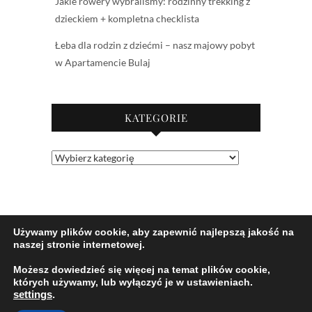
Jakie rowery wybraliśmy: rodzinny trekking z
dzieckiem + kompletna checklista
Łeba dla rodzin z dziećmi – nasz majowy pobyt
w Apartamencie Bulaj
KATEGORIE
Kategorie
Używamy plików cookie, aby zapewnić najlepszą jakość na
naszej stronie internetowej.
Możesz dowiedzieć się więcej na temat plików cookie,
których używamy, lub wyłączyć je w ustawieniach.
settings
.
© 2026
Jaśkowe klimaty-Blog rodzicielsko-
lifestylowy
| Designed by:
Theme Freesia
| Powered