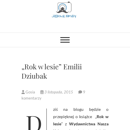
Skip
to
content
Jaśkowe klimaty-
OPISUJEMY ŻYCIE. ZABAWA
POŁĄCZONA Z NAUKĄ,
CIEKAWE PROJEKTY DIY Z
Blog rodzicielsko-
DZIECKIEM, LUBIMY PODRÓŻE,
ODKRYWAMY MIEJSCA
lifestylowy
PRZYJAZNE RODZINOM.
„Rok w lesie” Emilii
Dziubak
Gosia
3 listopada, 2015
9
komentarzy
Dziś na blogu będzie o
przepięknej o książce „
Rok w
lesie
” z
Wydawnictwa Nasza