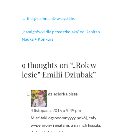
←
Książka inna niż wszystkie.
„Łamigłówki dla przedszkolaka” od Kapitan
Nauka + Konkurs
→
9 thoughts on “„Rok w
lesie” Emilii Dziubak”
dzieciorka
pisze:
4 listopada, 2015 o 9:49 pm
Mieć taki ogrooomnyyyy pokój, cały
wypełniony regałami, a na nich książki,