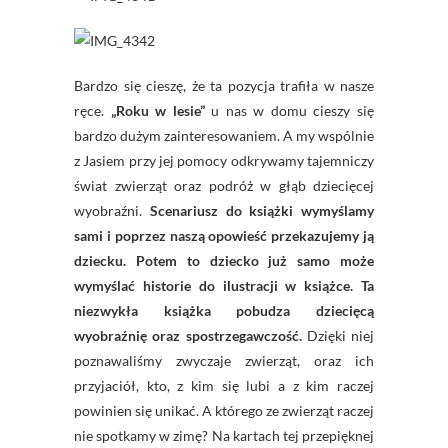
Bardzo się cieszę, że ta pozycja trafiła w nasze
ręce.
„Roku w lesie”
u nas w domu cieszy się
bardzo dużym zainteresowaniem. A my wspólnie
z Jasiem przy jej pomocy odkrywamy tajemniczy
świat zwierząt oraz podróż w głąb dziecięcej
wyobraźni.
Scenariusz do książki wymyślamy
sami i poprzez naszą opowieść przekazujemy ją
dziecku. Potem to dziecko już samo może
wymyślać historie do ilustracji w książce. Ta
niezwykła książka pobudza dziecięcą
wyobraźnię oraz spostrzegawczość.
Dzięki niej
poznawaliśmy zwyczaje zwierząt, oraz ich
przyjaciół, kto, z kim się lubi a z kim raczej
powinien się unikać. A którego ze zwierząt raczej
nie spotkamy w zimę? Na kartach tej przepięknej