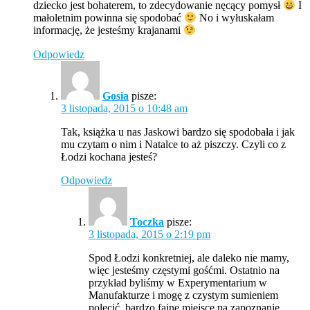
dziecko jest bohaterem, to zdecydowanie nęcący pomysł
I
małoletnim powinna się spodobać
No i wyłuskałam
informację, że jesteśmy krajanami
Odpowiedz
Gosia
pisze:
3 listopada, 2015 o 10:48 am
Tak, książka u nas Jaskowi bardzo się spodobała i jak
mu czytam o nim i Natalce to aż piszczy. Czyli co z
Łodzi kochana jesteś?
Odpowiedz
Toczka
pisze:
3 listopada, 2015 o 2:19 pm
Spod Łodzi konkretniej, ale daleko nie mamy,
więc jesteśmy częstymi gośćmi. Ostatnio na
przykład byliśmy w Experymentarium w
Manufakturze i mogę z czystym sumieniem
polecić, bardzo fajne miejsce na zapoznanie