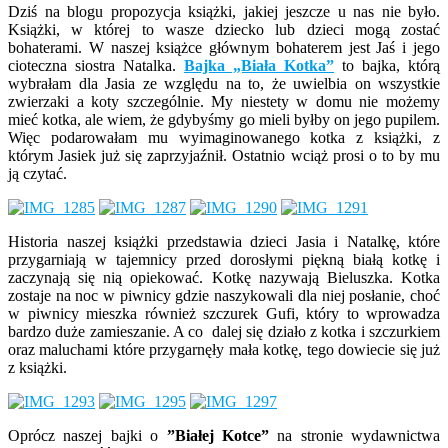
Dziś na blogu propozycja książki, jakiej jeszcze u nas nie było.
Książki, w której to wasze dziecko lub dzieci mogą zostać
bohaterami.
W naszej książce głównym bohaterem jest Jaś i jego
cioteczna siostra Natalka.
Bajka „Biała Kotka”
to bajka, którą
wybrałam dla Jasia ze względu na to, że uwielbia on wszystkie
zwierzaki a koty szczególnie. My niestety w domu nie możemy
mieć kotka, ale wiem, że gdybyśmy go mieli byłby on jego pupilem.
Więc podarowałam mu wyimaginowanego kotka z książki, z
którym Jasiek już się zaprzyjaźnił. Ostatnio wciąż prosi o to by mu
ją czytać.
Historia naszej książki przedstawia dzieci Jasia i Natalkę, które
przygarniają w tajemnicy przed dorosłymi piękną białą kotkę i
zaczynają się nią opiekować. Kotkę nazywają Bieluszka. Kotka
zostaje na noc w piwnicy gdzie naszykowali dla niej posłanie, choć
w piwnicy mieszka również szczurek Gufi, który to wprowadza
bardzo duże zamieszanie. A co dalej się działo z kotka i szczurkiem
oraz maluchami które przygarnęły mała kotkę, tego dowiecie się już
z książki.
Oprócz naszej bajki o
”Białej Kotce”
na stronie wydawnictwa