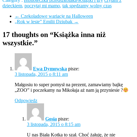
Category :
Biblioteczka przedszkolaka-Książki i gry
czytam z
dzieckiem
,
poczytaj mi mamo
,
tak spędzamy wolny czas
←
Czekoladowe wariacje na Halloween
„Rok w lesie” Emilii Dziubak
→
17 thoughts on “Książka inna niż
wszystkie.”
Ewa Dymowska
pisze:
3 listopada, 2015 o 8:11 am
Małgosiu to super pomysł na prezent, zamawiamy bajkę
„ZOO” i poczekamy na Mikołaja aż nam ją przyniesie ?
Odpowiedz
Gosia
pisze:
3 listopada, 2015 o 8:15 am
U nas Biała Kotka to szał. Choć żałuję, że nie