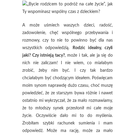
A może uśmiech waszych dzieci, radość,
zadowolenie, chęć wspólnego przebywania i
rozmowy, czy to nie to powinno być dla nas
wszystkich odpowiedzią.
Rodzic idealny, czyli
jaki? Czy istnieją tacy?
, może i tak, ale ja się do
nich nie zaliczam! I nie wiem, co miałabym
zrobić, żeby nim być. I czy tak bardzo
chciałabym być chodzącym ideałem. Poświęcam
moim synom naprawdę dużo czasu, choć muszę
powiedzieć, że ze starszym bywa różnie i nawet
ostatnio mi wykrzyczał, że za mało rozmawiamy,
że to młodszy synek przesłonił mi całe moje
życie. Oczywiście dało mi to do myślenia.
Zrobiłam szybki rachunek sumienia i mam
odpowiedź. Może ma rację, może za mało