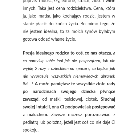
poprzez radość, łzy, euforie, strach, złość i wiele
innych. Taka jest cena rodzicielstwa. Cena, która
ja, jako matka, jako kochający rodzic, jestem w
stanie płacić do końca życia. Bo mimo tego, że
nie jestem idealna, to za moich synów byłabym
gotowa oddać własne życie.
Presja idealnego rodzica to coś, co nas otacza
,
a
co pomyślą sobie inni jak nie posprzątam, lub nie
wyjdę 2 razy z dzieckiem na spacer?, co będzie jak
nie wyprasuję wszystkich niemowlęcych ubranek
itd….?
A może pamiętasz te wszystkie złote rady
po narodzinach swojego dziecka płynące
zewsząd
, od matki, teściowej, ciotek.
Słuchaj
swojej intuicji, ona Ci podpowie jak postępować
z maluchem.
Zawsze możesz porozmawiać z
pediatrą lub położną, jeżeli jest coś co nie daje Ci
spokoju.