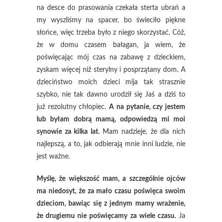
na desce do prasowania czekała sterta ubrań a
my wyszliśmy na spacer, bo świeciło piękne
słońce, więc trzeba było z niego skorzystać. Cóż,
że w domu czasem bałagan, ja wiem, że
poświęcając mój czas na zabawę z dzieckiem,
zyskam więcej niż sterylny i posprzątany dom. A
dzieciństwo moich dzieci mija tak strasznie
szybko, nie tak dawno urodził się Jaś a dziś to
już rezolutny chłopiec.
A na pytanie, czy jestem
lub byłam dobrą mamą, odpowiedzą mi moi
synowie za kilka lat.
Mam nadzieje, że dla nich
najlepszą, a to, jak odbierają mnie inni ludzie, nie
jest ważne.
Myślę, że większość mam, a szczególnie ojców
ma niedosyt, że za mało czasu poświęca swoim
dzieciom, bawiąc się z jednym mamy wrażenie,
że drugiemu nie poświęcamy za wiele czasu.
Ja