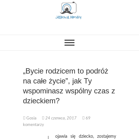
Skip
to
content
OPISUJEMY ŻYCIE. ZABAWA
Jaśkowe klimaty-
POŁĄCZONA Z NAUKĄ,
CIEKAWE PROJEKTY DIY Z
Blog rodzicielsko-
DZIECKIEM, LUBIMY PODRÓŻE,
ODKRYWAMY MIEJSCA
PRZYJAZNE RODZINOM.
lifestylowy
„Bycie rodzicem to podróż
na całe życie”, jak Ty
wspominasz wspólny czas z
dzieckiem?
Gosia
24 czerwca, 2017
69
komentarzy
ojawia się dziecko, zostajemy