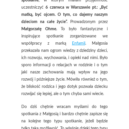
spotkanie
, w którym miałam przyjemność
uczestniczyć
6 czerwca w Warszawie pt.: „Być
matką, być ojcem. O tym, co dajemy naszym
dzieciom na całe życie”.
Prowadzonym przez
Małgorzatę Ohme.
To było fantastyczne i
inspirujące spotkanie zorganizowane we
współpracy z marką
Enfamil
. Małgosia
przekazała nam ogrom wiedzy z dziedziny dzieci,
ich rozwoju, wychowania, i opieki nad nimi. Było
sporo informacji o relacjach w rodzinie i o tym
jaki nasze zachowania mają wpływ na jego
rozwój i późniejsze życie. Mówiła również o tym,
że bliskość rodzica i jego dotyk pozwala dziecku
rozwijać się lepiej, ale o tym chyba sami wiecie.
Do dziś chętnie wracam myślami do tego
spotkania z Małgosią i bardzo chętnie zapisze się
na kolejne tego typu spotkanie, jeżeli będzie
tylko taka możliwość. To właśnie dzięki tego typu